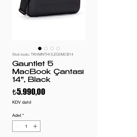
Stok kodu: TKHMNTHULEG5MCB14
Gauntlet 5
MacBook Çantası
14", Black
Fiyat
₺5.990,00
KDV dahil
Adet
*