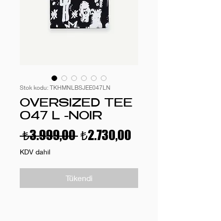
Stok kodu: TKHMNLBSJEE047LN
OVERSIZED TEE
047 L -NOIR
Normal
İndirimli
 ₺3.999,00 
₺2.730,00
Fiyat
Fiyat
KDV dahil
Tükendi