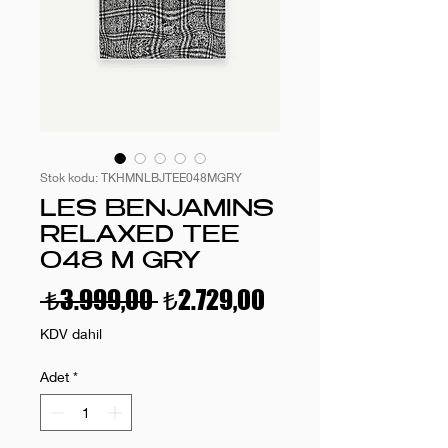
Stok kodu: TKHMNLBJTEE048MGRY
LES BENJAMINS
RELAXED TEE
048 M GRY
Normal
İndirimli
 ₺3.999,00 
₺2.729,00
Fiyat
Fiyat
KDV dahil
Adet
*