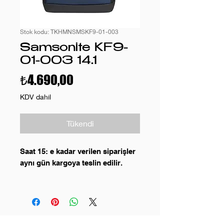
Stok kodu: TKHMNSMSKF9-01-003
Samsonite KF9-
01-003 14.1
Fiyat
₺4.690,00
KDV dahil
Tükendi
Saat 15: e kadar verilen siparişler
aynı gün kargoya teslin edilir.