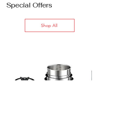
Special Offers
Shop All
Ingenio Preference 6X Büyük Tava
Bosch Siemens Bulaşı