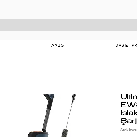
T
AXIS
BAWE P
Ult
EW8
Isla
Şarj
Stok ko