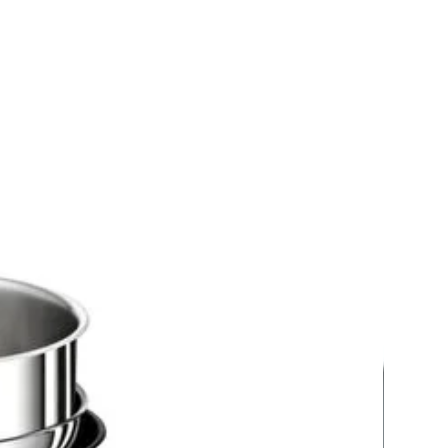
;Rulo fırçanızı temizlerken
iz kirlenmez. Tutamaktaki
 basılarak etkinleştirilen rulo
emizleme işleminde rulo kendini
 için serbest bırakılan temiz su
ecek ve aynı zamanda kirli suyu
mak için emiş
tirilecektir.;Tek şarjda 35
a varan batarya ömrü. Sürekli
me zahmetine elveda, 143 m²'ye
orunsuz temizliğe merhaba
;Etkili performans ile hem kuru
lak yüzeylerde mükemmel
. Kuru kırıntıların %99'unu
 ve sıvıları etkili şekilde
eyen Wet&Dry Kablosuz süpürge
 bir temizlik deneyimi sunar.