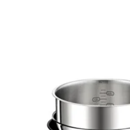
sunar.*
ellerin
düğmeye
fırça t
yıkamak
ile dön
vakumla
etkinleş
dakikay
şarj et
kadar s
deyin.*
hem ıs
temizlik
toplayan
temizl
lekesiz