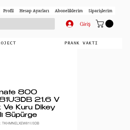
Profil
Hesap Ayarları
Aboneliklerim
Siparişlerim
Giriş
ROJECT
PRANK VAKTI
imate 800
1U3DB 21.6 V
k Ve Kuru Dikey
lı Süpürge
du: TKHMNELXEW81U3DB