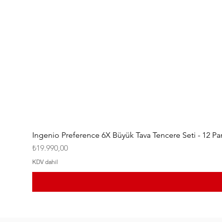
Ingenio Preference 6X Büyük Tava Tencere Seti - 12 Pa
Fiyat
₺19.990,00
KDV dahil