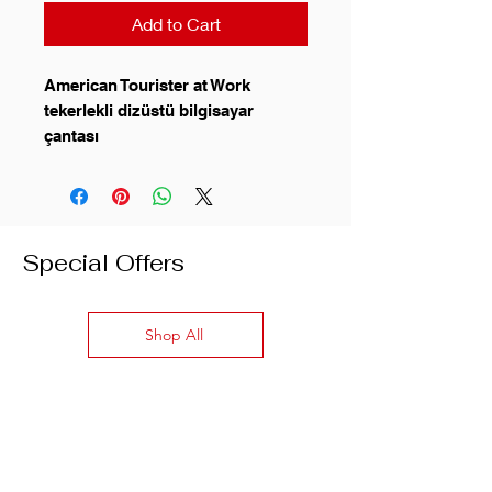
Add to Cart
American Tourister at Work
tekerlekli dizüstü bilgisayar
çantası
AT Work tekerlekli bu iş çantası, iş
ve boş zamanları birleştirir. 2
Special Offers
tekerlekli kullanışlı çanta sadece
özel bir dizüstü bilgisayar
bölmesi, ayrı bir tablet bölmesi ve
Shop All
iç kısımda belgeler için geniş
depolama alanı sunmakla kalmaz,
aynı zamanda kıyafetler için
çapraz paketleme kayışlı özel bir
bölmeye sahiptir. Böylece el
bagajı olarak da kullanabilirsiniz.
Daha büyük bagajla seyahat