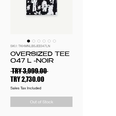
SKU: TKHMNLBSJEE047LN
OVERSIZED TEE
047 L -NOIR
Regular
 TRY 3,999.00 
Sale
Price
TRY 2,730.00
Price
Sales Tax Included
Out of Stock